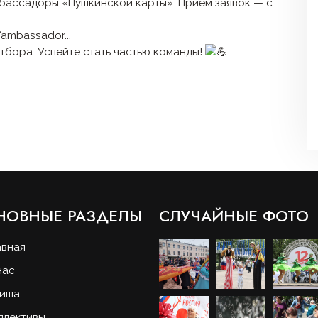
мбассадоры «Пушкинской карты». Приём заявок — с
/ambassador...
тбора. Успейте стать частью команды!
НОВНЫЕ РАЗДЕЛЫ
СЛУЧАЙНЫЕ ФОТО
авная
нас
иша
ллективы