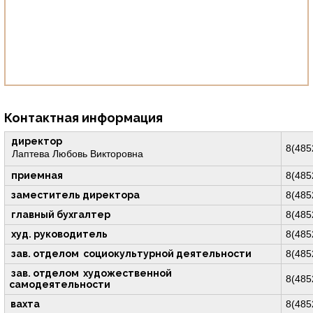
Контактная информация
директор
8(485
Лаптева Любовь Викторовна
приемная
8(485
заместитель директора
8(485
главный бухгалтер
8(485
худ. руководитель
8(485
зав. отделом
социокультурной деятельности
8(485
зав. отделом
художественной
8(485
самодеятельности
вахта
8(485