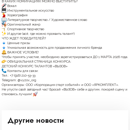
В КАКИХ НОМИНАЦИЯХ МОЖНО ВЫСТУПИТЬ?
Вокал
Инструментальное искусство
Хореография
Литературное творчество / Художественное слово
Оригинальный жанр
Спортивное творчество
И другое (всё, где можно проявить талант!)
ЧТО ЖДЕТ ПОБЕДИТЕЛЕЙ?
Ценные призы
Уникальная возможность для продвижения личного бренда
ВАЖНОЕ УСЛОВИЕ!
Чтобы принять участие, необходимо зарегистрироваться ДО 1 МАРТА 2026 года.
ОФИЦИАЛЬНАЯ СТРАНИЦА КОНКУРСА:
ДЕТСКИЙ КОНКУРС ТАЛАНТОВ «ВЫЗОВ»
Контакты для связи:
Тел.: +7 (916) 210-53-33
Telegram:
@
vyzov_org
Организаторы: ООО «Корпорация старт событий» и ООО «ЯРКОМПЛЕКТ».
Не упусти свой звёздный час! Бросай «ВЫЗОВ» себе и другим, покоряй сцену и
становись лучшим!
Другие новости