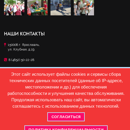
НАШИ КОНТАКТЫ
150008 г. Ярославль,
ул. Клубная, д.19.
8 (4852) 50-22-28
DKEnergetik76@mail.ru
Этот сайт использует файлы cookies и сервисы сбора
технических данных посетителей (данные об IP-адресе,
местоположении и др.) для обеспечения
работоспособности и улучшения качества обслуживания.
© 1976-
2026 Муниципальное автономное учреждение города Ярославля ДОМ
КУЛЬТУРЫ "ЭНЕРГЕТИК"
Продолжая использовать наш сайт, вы автоматически
соглашаетесь с использованием данных технологий.
СОГЛАСИТЬСЯ
ПОЛИТИКА КОНФИДЕНЦИАЛЬНОСТИ