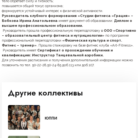
тело
обретает
силу
и
гибкость;
повышается
общий
тонус
организма;
формируется
устойчивый
интерес
к
физической
активности.
Руководитель клубного формирования «Студии фитнеса «Грация» –
Бобкова Ирина
Анатольевна
имеет документ об образовании:
Диплом о
высшем профессиональном образовании.
Руководитель прошла профессиональную переподготовку в
ООО «Спортивно
–
образовательный центр фитнеса и нутрициологии»
по программе
профессиональной переподготовки
«Физическая культура и спорт.
Фитнес – тренер»
. Прошла стажировку на базе фитнес клуба «Art-Fitness».
Руководитель имеет
Сертификат о прохождении обучения и
квалификацию: Инструктор Танцевальной аэробики.
Для
уточнения
расписания
и
получения
дополнительной
информации
можно
позвонить по тел. 50-22-28,50-24-85 доб.113 или доб.107.
Другие коллективы
ЮППИ