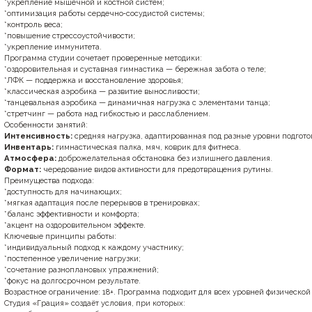
*укрепление
мышечной
и
костной
систем;
*оптимизация
работы
сердечно‑сосудистой
системы;
*контроль
веса;
*повышение
стрессоустойчивости;
*укрепление
иммунитета.
Программа
студии
сочетает
проверенные
методики:
*оздоровительная
и
суставная
гимнастика
— бережная
забота
о
теле;
*ЛФК
— поддержка
и
восстановление
здоровья;
*классическая
аэробика
— развитие
выносливости;
*танцевальная
аэробика
— динамичная
нагрузка
с
элементами
танца;
*стретчинг
— работа
над
гибкостью
и
расслаблением.
Особенности
занятий:
Интенсивность:
средняя
нагрузка,
адаптированная
под
разные
уровни
подгото
Инвентарь:
гимнастическая
палка,
мяч,
коврик
для
фитнеса.
Атмосфера:
доброжелательная
обстановка
без
излишнего
давления.
Формат:
чередование
видов
активности
для
предотвращения
рутины.
Преимущества
подхода:
*доступность
для
начинающих;
*мягкая
адаптация
после
перерывов
в
тренировках;
*баланс
эффективности
и
комфорта;
*акцент
на
оздоровительном
эффекте.
Ключевые
принципы
работы:
*индивидуальный
подход
к
каждому
участнику;
*постепенное
увеличение
нагрузки;
*сочетание
разноплановых
упражнений;
*фокус
на
долгосрочном
результате.
Возрастное
ограничение:
18+.
Программа
подходит
для
всех
уровней
физической
Студия
«Грация»
создаёт
условия,
при
которых: